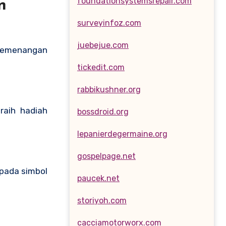
foundationsystemsrepair.com
n
surveyinfoz.com
juebejue.com
n kemenangan
tickedit.com
rabbikushner.org
raih hadiah
bossdroid.org
lepanierdegermaine.org
gospelpage.net
pada simbol
paucek.net
storiyoh.com
cacciamotorworx.com