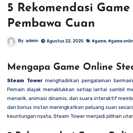
5 Rekomendasi Game 
Pembawa Cuan
By
admin
Agustus 22, 2025
#game
,
#game onli
Mengapa Game Online Stea
Steam Tower
menghadirkan pengalaman bermain 
Pemain diajak menaklukkan setiap lantai sambil me
menarik, animasi dinamis, dan suara interaktif membua
dan bonus instan meningkatkan peluang cuan secar
keuntungan nyata, Steam Tower menjadi pilihan uta