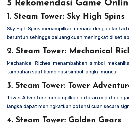
5 Rekomendasi Game Onli
1.
Steam Tower: Sky High Spins
Sky High Spins menampilkan menara dengan lantai be
beruntun sehingga peluang cuan meningkat di setiap
2.
Steam Tower: Mechanical Ric
Mechanical Riches menambahkan simbol mekanika
tambahan saat kombinasi simbol langka muncul.
3.
Steam Tower: Tower Adventur
Tower Adventure menampilkan putaran cepat dengan
langka dapat meningkatkan potensi cuan secara signi
4.
Steam Tower: Golden Gears