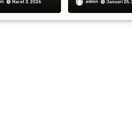
 Versi 2026
Max di Tahun 2026
in
admin
Maret 3, 2026
Januari 25,