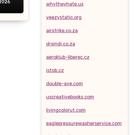
 2026
whytheyhate.us
yeezystatic.org
airstrike.co.za
drsindi.co.za
aeroklub-liberec.cz
istob.cz
double-aye.com
uscreativebooks.com
livingcolorut.com
eaglepressurewasherservice.com