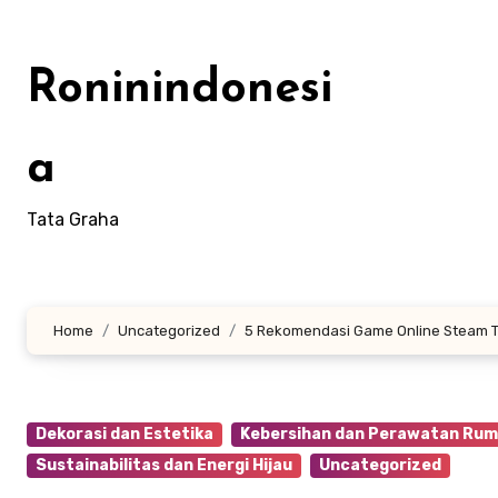
Lewati
ke
konten
Roninindonesi
a
Tata Graha
Home
Uncategorized
5 Rekomendasi Game Online Steam
Dekorasi dan Estetika
Kebersihan dan Perawatan Ru
Sustainabilitas dan Energi Hijau
Uncategorized